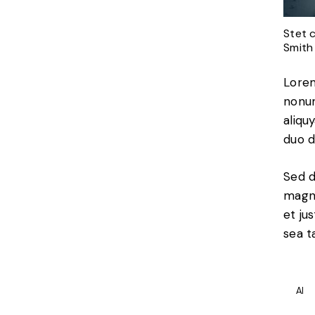
Stet 
Smith
Lorem
nonum
aliqu
duo d
Sed d
magna
et ju
sea t
AI