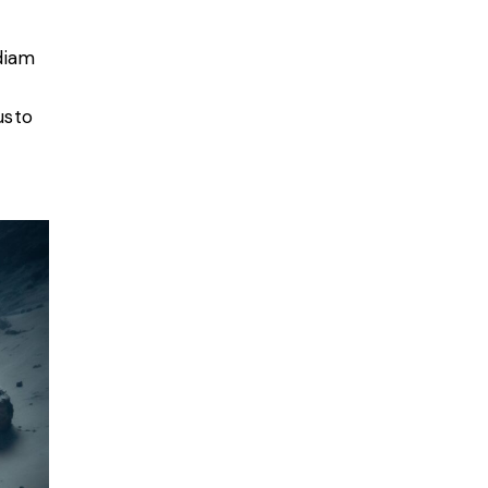
diam
usto