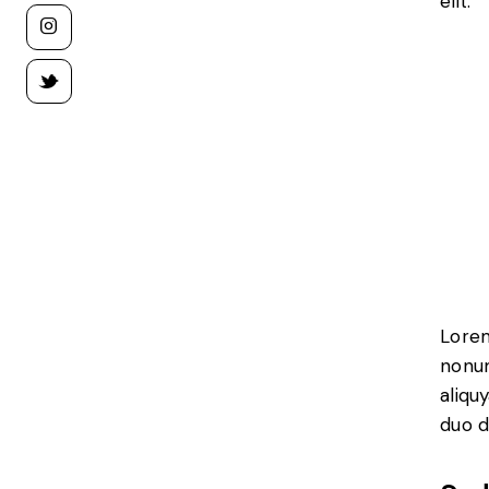
elit.
Lorem
nonum
aliqu
duo d