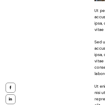
Ut pe
accus
ipsa,
vitae
Sed u
accus
ipsa,
vitae
conse
labor
Ut en
nisi 
repre