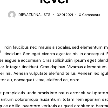
DIEVAZURNALISTS
02.01.2021
0
Comments
Q
roin faucibus nec mauris a sodales, sed elementum m
tincidunt. Sed eget viverra egestas nisi in consequat.
es augue a accumsan. Cras sollicitudin, ipsum eget bland
nar. Integer tincidunt. Cras dapibus. Vivamus elementum
r nisi. Aenean vulputate eleifend tellus. Aenean leo ligul
itor eu, consequat vitae, eleifend ac, enim.
t perspiciatis, unde omnis iste natus error sit voluptate
antium doloremque laudantium, totam rem aperiam ea
 quae ab illo inventore veritatis et quasi architecto beata