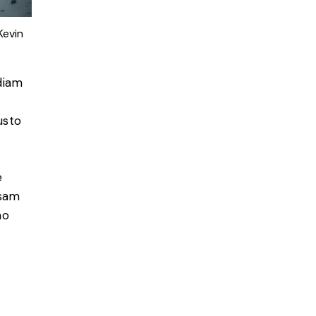
Kevin
diam
usto
e
usam
no