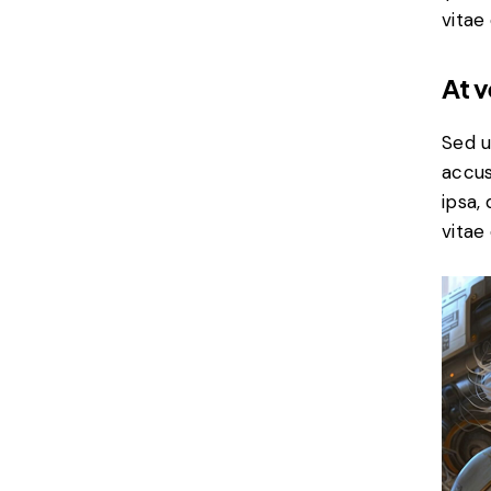
vitae
At 
Sed u
accus
ipsa,
vitae 