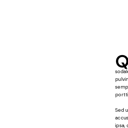
sodal
pulvi
sempe
portt
Sed u
accus
ipsa,