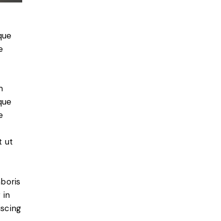
que
e
m
que
e
t ut
aboris
 in
iscing