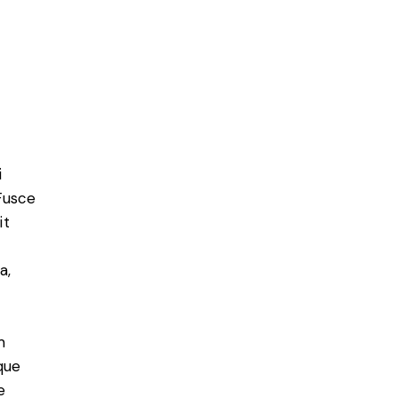
i
 Fusce
it
a,
m
que
e