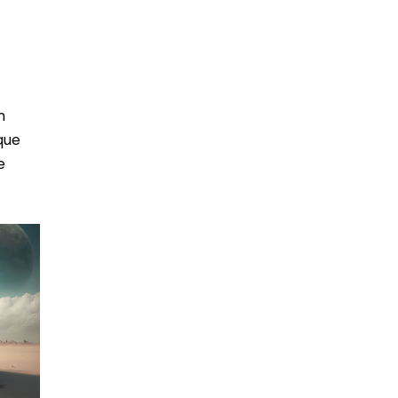
m
que
e