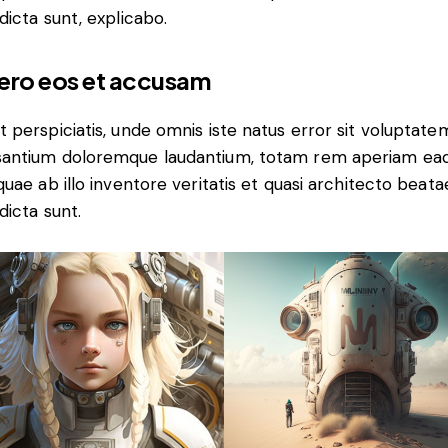
 dicta sunt, explicabo.
vero eos et accusam
t perspiciatis, unde omnis iste natus error sit voluptate
antium doloremque laudantium, totam rem aperiam ea
 quae ab illo inventore veritatis et quasi architecto beata
dicta sunt.