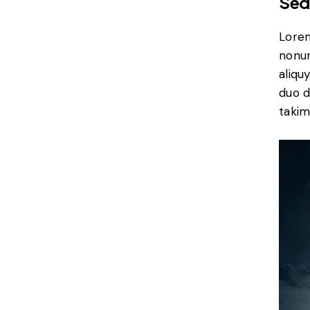
Sed
Lorem
nonum
aliqu
duo d
takim