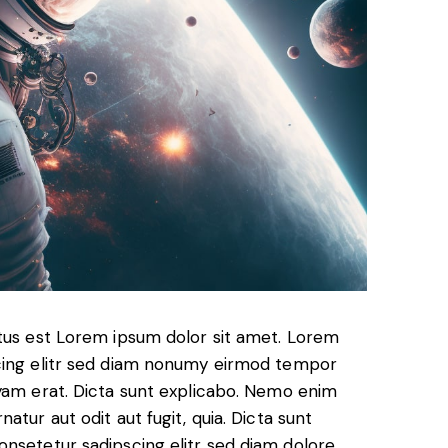
ctus est Lorem ipsum dolor sit amet. Lorem
scing elitr sed diam nonumy eirmod tempor
uyam erat. Dicta sunt explicabo. Nemo enim
atur aut odit aut fugit, quia. Dicta sunt
onsetetur sadipscing elitr sed diam dolore