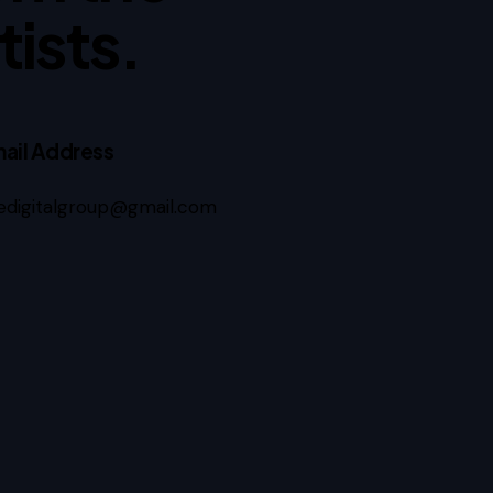
tists.
ail Address
edigitalgroup@gmail.com