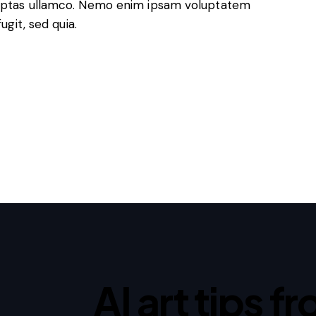
luptas ullamco. Nemo enim ipsam voluptatem
ugit, sed quia.
AI art tips f