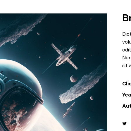
B
Dic
vol
odit
Nem
sit
Cli
Yea
Au