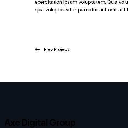
exercitation ipsam voluptatem. Quia vo
quia voluptas sit aspernatur aut odit aut f
Prev Project
Axe Digital Group